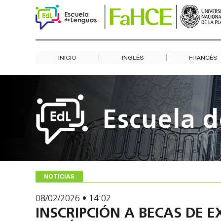
N
a
INICIO
INGLÉS
FRANCÉS
v
e
g
a
Escuela 
c
i
ó
n
NOTICIAS
08/02/2026
•
14:02
INSCRIPCIÓN A BECAS DE E