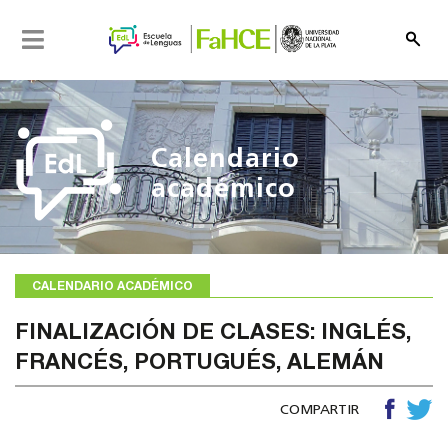
N
a
v
e
g
a
Calendario
c
i
académico
ó
n
CALENDARIO ACADÉMICO
FINALIZACIÓN DE CLASES: INGLÉS,
FRANCÉS, PORTUGUÉS, ALEMÁN
COMPARTIR
h