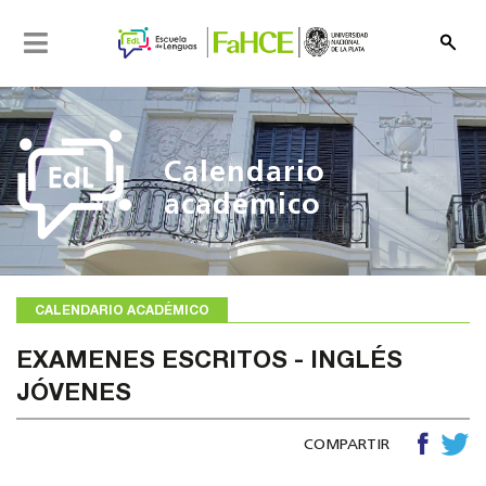
N
a
v
e
g
a
Calendario
c
i
académico
ó
n
CALENDARIO ACADÉMICO
EXAMENES ESCRITOS - INGLÉS
JÓVENES
COMPARTIR
h